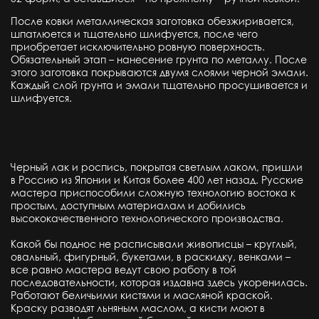
После ковки металлическая заготовка обезжиривается,
шпатлюется и тщательно шлифуется, после чего
приобретает исключительно ровную поверхность.
Обязательный этап – нанесение грунта по металлу. После
этого заготовка покрываются двумя слоями черной эмали.
Каждый слой грунта и эмали тщательно просушивается и
шлифуется.
Черный лак и роспись, покрытая светлым лаком, пришли
в Россию из Японии и Китая более 400 лет назад. Русские
мастера приспособили сложную технологию востока к
простым, доступным материалам и добились
высококачественного технологического производства.
Какой бы поднос не расписывали живописцы – круглый,
овальный, фигурный, букетами, в раскидку, венками –
все равно мастера ведут свою работу в той
последовательности, которая издавна здесь укоренилась.
Работают беличьими кистями и масляной краской.
Краску разводят льняным маслом, а кисти моют в