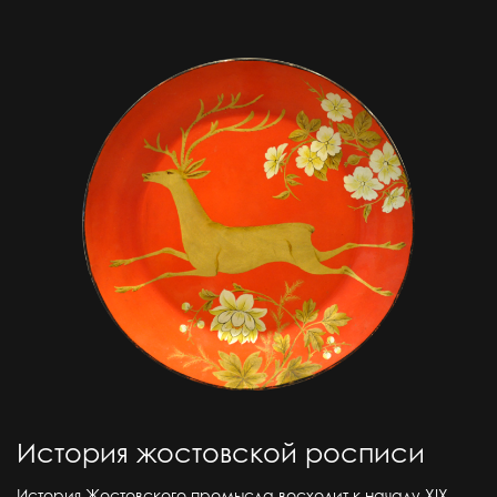
История жостовской росписи
История Жостовского промысла восходит к началу ХIХ