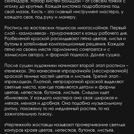
скипидаре. Набор кистей большой – от совсем тонких с
иголку до крупных. Каждая кисточка подработана под
свой мазок. Кисть – это главный инструмент мастера, у
каждого своя, под руку и манеру.
Роспись на жостовских подносах многослойная. Первый
слой - «замалевка» - приурочивают к концу рабочего дня.
Разбеленой краской раскидывают пятна цветов, листья и
бутоны в затейливые композиционные решения. Каждое
пятно на своем месте гармонично сочетается и с
замыслом автора, и формой подноса. Далее сушка.
После сушки художники начинают второй этап росписи –
«тенежка». Это нанесение «прозрачной» (лессировочной)
краской темных частей цветов и листьев. Третий этап -
«прокладка». Плотной, непрозрачной краской выделяют
светлые места, кое-где появляются детали и формы
цветов, лепестков, бутонов, листьев. Следом идет
«бликовка». У каждого мастера она своя: широкая и
мягкая, мелкая и дробная. Она подобна музыкальному
ритму, похожему то на медленный распев, то на
зажигательную пляску.
«Чертежкой» жостовцы называют прочерчивание светлых
контуров краев цветов, лепестков, бутонов, листьев.