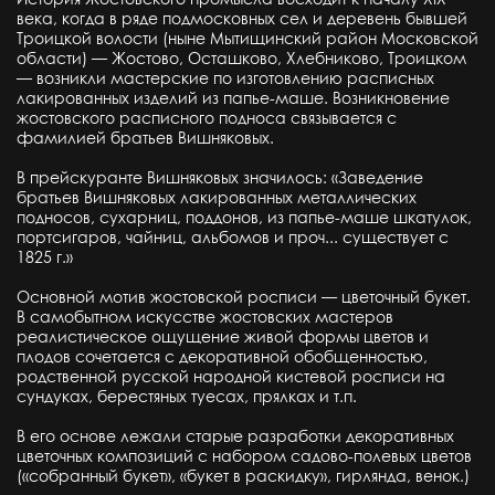
века, когда в ряде подмосковных сел и деревень бывшей
Троицкой волости (ныне Мытищинский район Московской
области) — Жостово, Осташково, Хлебниково, Троицком
— возникли мастерские по изготовлению расписных
лакированных изделий из папье-маше. Возникновение
жостовского расписного подноса связывается с
фамилией братьев Вишняковых.
В прейскуранте Вишняковых значилось: «Заведение
братьев Вишняковых лакированных металлических
подносов, сухарниц, поддонов, из папье-маше шкатулок,
портсигаров, чайниц, альбомов и проч... существует с
1825 г.»
Основной мотив жостовской росписи — цветочный букет.
В самобытном искусстве жостовских мастеров
реалистическое ощущение живой формы цветов и
плодов сочетается с декоративной обобщенностью,
родственной русской народной кистевой росписи на
сундуках, берестяных туесах, прялках и т.п.
В его основе лежали старые разработки декоративных
цветочных композиций с набором садово-полевых цветов
(«собранный букет», «букет в раскидку», гирлянда, венок.)