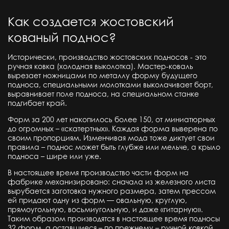
Как создается жостовский
кованый поднос?
Исторически, производство жостовских подносов - это
ручная ковка (холодная выколотка). Мастер-коваль
вырезает ножницами по металлу форму будущего
подноса, специальными молотками выколачивает борт,
выравнивает поле подноса, на специальном станке
подгибает край.
Форм за 200 лет накопилось более 150, от миниатюрных
до огромных – «скатертных». Каждая форма выверена по
своим пропорциям. Изменчивая мода тоже диктует свои
правила – поднос может быть глубже или мельче, а крыло
подноса – шире или уже.
В настоящее время производство части форм на
фабрике механизировано: сначала из железного листа
вырубается заготовка нужного размера, затем прессом
ей придают одну из форм — овальную, круглую,
прямоугольную, восьмиугольную, и даже «гитарную».
Таким образом производятся в настоящее время подносы
32 форм, а оставшиеся – по прежнему – ручной ковкой.