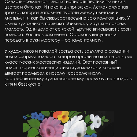
Сделать «семенца» - значит написать пестики-тычинки в
цветах и бутонах. И наконец «привязка». Легкая ажурная
травка, которая заполняет пустоты между цветами и
листьями, и как бы связывает воедино всю композицию. У
одних художников привязка обильна, у других – совсем
малость. Одни делают ее яркой, другие вписывают в фон
подноса. Роспись закончена. Осталось высушить и
передать в руки мастеру – орнаменталисту.
У художников и ковалей всегда есть задумка о создании
новой формы подноса, которая органично впишется в ряд
классических жостовских изделий. Этот постоянный
поиск, творческая инициатива художников и ковалей
двигает промысел к новому, современному,
востребованному художественному продукту, не впадая в
китч и безвкусие.