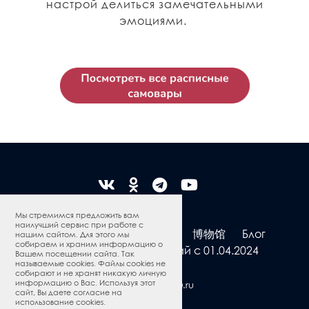
настрой делиться замечательными
эмоциями.
Мы стремимся предложить вам
наилучший сервис при работе с
若斯托沃彩绘
网上商店
博物馆
Блог
нашим сайтом. Для этого мы
собираем и храним информацию о
Программа привилегий с 01.04.2024
Вашем посещении сайта. Так
называемые cookies. Файлы cookies не
собирают и не хранят никакую личную
информацию о Вас. Используя этот
QS50.ru
Сделано в
сайт, Вы даете согласие на
использование cookies.