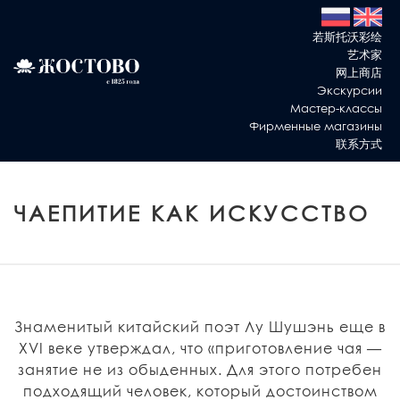
若斯托沃彩绘
艺术家
网上商店
Экскурсии
Мастер-классы
Фирменные магазины
联系方式
ЧАЕПИТИЕ КАК ИСКУССТВО
Знаменитый китайский поэт Лу Шушэнь еще в
XVI веке утверждал, что «приготовление чая —
занятие не из обыденных. Для этого потребен
подходящий человек, который достоинством