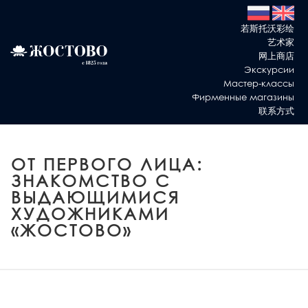
若斯托沃彩绘
艺术家
网上商店
Экскурсии
Мастер-классы
Фирменные магазины
联系方式
ОТ ПЕРВОГО ЛИЦА:
ЗНАКОМСТВО С
ВЫДАЮЩИМИСЯ
ХУДОЖНИКАМИ
«ЖОСТОВО»