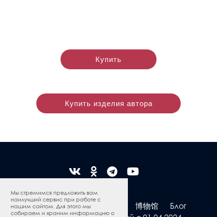
Купить
Купить изделия автора
Мы стремимся предложить вам
наилучший сервис при работе с
若斯托沃彩绘
网上商店
博物馆
Блог
нашим сайтом. Для этого мы
собираем и храним информацию о