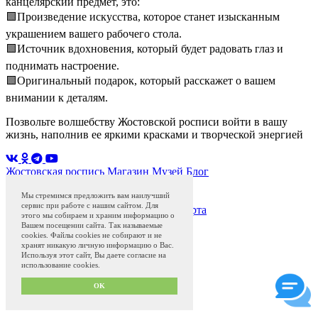
канцелярский предмет, это:
🟩Произведение искусства, которое станет изысканным
украшением вашего рабочего стола.
🟩Источник вдохновения, который будет радовать глаз и
поднимать настроение.
🟩Оригинальный подарок, который расскажет о вашем
внимании к деталям.
Позвольте волшебству Жостовской росписи войти в вашу
жизнь, наполнив ее яркими красками и творческой энергией
Жостовская роспись
Магазин
Музей
Блог
Программа привилегий с 01.04.2024
Сделано в
QS50.ru
Мы стремимся предложить вам наилучший
сервис при работе с нашим сайтом. Для
Политика конфиденциальности и оферта
этого мы собираем и храним информацию о
Пользовательское соглашение
Вашем посещении сайта. Так называемые
Условия текущих акций
cookies. Файлы cookies не собирают и не
хранят никакую личную информацию о Вас.
Используя этот сайт, Вы даете согласие на
использование cookies.
OK