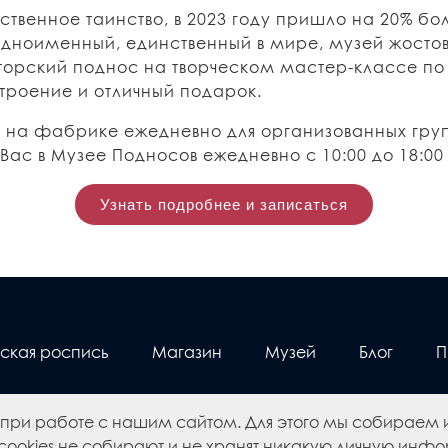
ственное таинство, в 2023 году пришло на 20% б
одноименный, единственный в мире, музей жостов
вторский поднос на творческом мастер-классе по
троение и отличный подарок.
 на фабрике ежедневно для организованных груп
Вас в Музее Подносов ежедневно с 10:00 до 18:0
Узнать подробнее и записаться
ская роспись
Магазин
Музей
Блог
П
 при работе с нашим сайтом. Для этого мы собирае
QS50.ru
Сделано в
ookies не собирают и не хранят никакую личную инфор