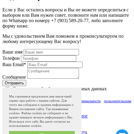
Если у Вас остались вопросы и Вы не можете определиться с
выбором или Вам нужен совет, позвоните нам или напишите
по Whatsapp по номеру +7 (903) 589-20-77, либо заполните
форму ниже.
Мы с удовольствием Вам поможем и проконсультируем по
любому интересующему Вас вопросу!
Ваше имя
Телефон
Ваш Email
*
Сообщение
Отправить
Согласие на обработку персональных данных
Делая отметку в поле "Cогласие на обработку персональных данных", я
Мы стремимся предложить вам наилучший
сервис при работе с нашим сайтом. Для
подтверждаю, что ознакомился с
политикой конфиденциальности
и
пользовательским
этого мы собираем и храним информацию о
соглашением
и даю свое согласие на обработку персональных данных
Вашем посещении сайта. Так называемые
cookies. Файлы cookies не собирают и не
Жостовская роспись
Магазин
Музей
Блог
хранят никакую личную информацию о Вас.
Программа привилегий с 01.04.2024
Используя этот сайт, Вы даете согласие на
использование cookies.
Сделано в
QS50.ru
Политика конфиденциальности и оферта