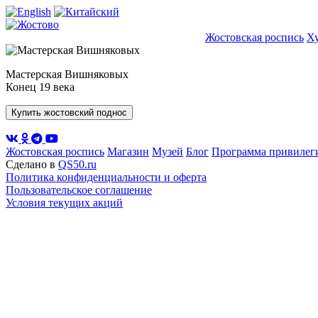
Жостовская роспись
Х
Мастерская Вишняковых
Конец 19 века
Купить жостовский поднос
Жостовская роспись
Магазин
Музей
Блог
Программа привилеги
Сделано в
QS50.ru
Политика конфиденциальности и оферта
Пользовательское соглашение
Условия текущих акций