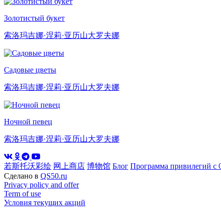
Золотистый букет
索洛玛吉娜·涅莉·亚历山大罗夫娜
Садовые цветы
索洛玛吉娜·涅莉·亚历山大罗夫娜
Ночной певец
索洛玛吉娜·涅莉·亚历山大罗夫娜
若斯托沃彩绘
网上商店
博物馆
Блог
Программа привилегий с 0
Сделано в
QS50.ru
Privacy policy and offer
Term of use
Условия текущих акций