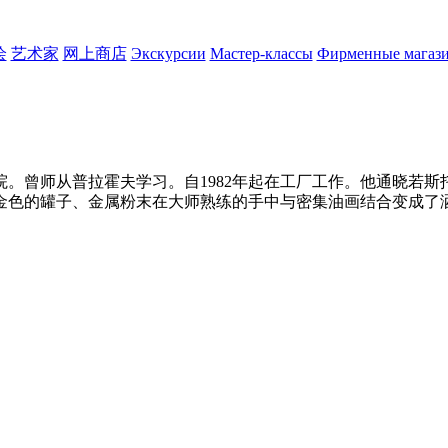
绘
艺术家
网上商店
Экскурсии
Мастер-классы
Фирменные магаз
。曾师从普拉霍夫学习。自1982年起在工厂工作。他通晓若
金色的罐子、金属粉末在大师熟练的手中与密集油画结合变成了