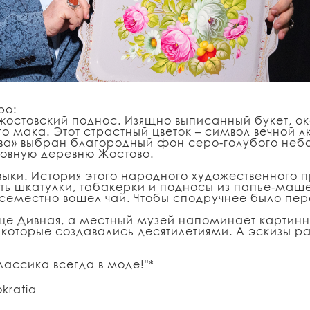
ро:
 жостовский поднос. Изящно выписанный букет,
о мака. Этот страстный цветок – символ вечной лю
ва» выбран благородный фон серо-голубого неба
овную деревню Жостово.
авыки. История этого народного художественного
ть шкатулки, табакерки и подносы из папье-маше
повсеместно вошел чай. Чтобы сподручнее было п
е Дивная, а местный музей напоминает картинну
которые создавались десятилетиями. А эскизы р
лассика всегда в моде!"*
okratia