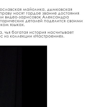
ярославская майолика, дымковская
праву носят гордое звание достояния
ями видео-зарисовок Александра
торических деталей поделится своими
ском языках.
 чья богатая история насчитывает
ос из коллекции «Настроение».