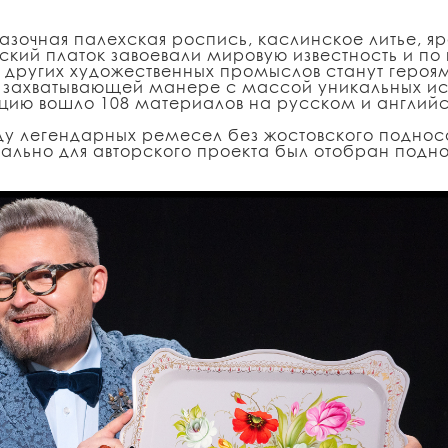
казочная палехская роспись, каслинское литье, 
кий платок завоевали мировую известность и по 
д других художественных промыслов станут геро
у захватывающей манере с массой уникальных ис
екцию вошло 108 материалов на русском и англий
у легендарных ремесел без жостовского подноса,
иально для авторского проекта был отобран подн