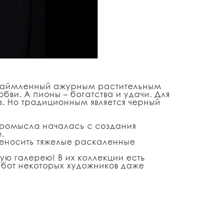
 окаймленный ажурным растительным
бви. А пионы – богатства и удачи. Для
. Но традиционным является черный
 промысла началась с создания
.
ереносить тяжелые раскаленные
ю галерею! В их коллекции есть
абот некоторых художников даже