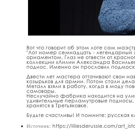
Вот что говорит об этом лоте сам маэст
"Лот номер семнадцать - легендарный
орнаментом. Глаз не отвести от красног
коллекции «Лилии Александра Василье
поднос. Именно он прославил подмоск
Двести лет мастера оттачивают свои н
козырьков для армии. Потом стали дела
Металл взяли в работу, когда в моду 
самовары.
Неслучайно фабрика находится на улиц
удивительные перламутровые подносы, 
хранятся в Третьяковке.
Будьте счастливы! И помните: русская к
https://
liliesderussie.com/art_
ist
Источник: