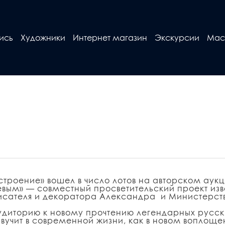
ись
Художники
Интернет магазин
Экскурсии
Мас
троение» вошел в число лотов на авторском аукц
вым» — совместный просветительский проект изв
писателя и декоратора Александра и Министерс
удиторию к новому прочтению легендарных русск
звучит в современной жизни, как в новом воплоще