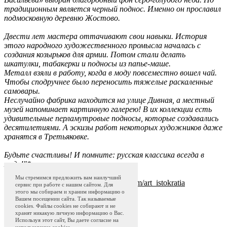
традиционным является черный поднос. Именно он прославил
подмосковную деревню Жостово.
Двести лет мастера оттачивают свои навыки. История
этого народного художественного промысла началась с
создания козырьков для армии. Потом стали делать
шкатулки, табакерки и подносы из папье-маше.
Металл взяли в работу, когда в моду повсеместно вошел чай.
Чтобы сподручнее было переносить тяжелые раскаленные
самовары.
Неслучайно фабрика находится на улице Дивная, а местный
музей напоминает картинную галерею! В их коллекции есть
удивительные перламутровые подносы, которые создавались
десятилетиями. А эскизы работ некоторых художников даже
хранятся в Третьяковке.
Будьте счастливы! И помните: русская классика всегда в
моде!"*
Мы стремимся предложить вам наилучший
Источник:
https://
liliesderussie.com/art_
istokratia
сервис при работе с нашим сайтом. Для
этого мы собираем и храним информацию о
Вашем посещении сайта. Так называемые
cookies. Файлы cookies не собирают и не
Zhostovo Art
Shop
Museum
Блог
хранят никакую личную информацию о Вас.
Программа привилегий с 01.04.2024
Используя этот сайт, Вы даете согласие на