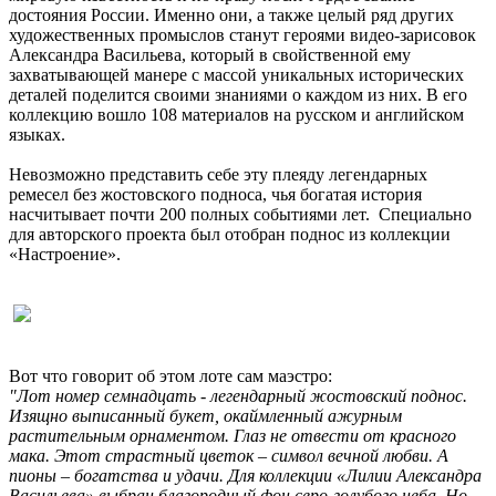
достояния России. Именно они, а также целый ряд других
художественных промыслов станут героями видео-зарисовок
Александра Васильева, который в свойственной ему
захватывающей манере с массой уникальных исторических
деталей поделится своими знаниями о каждом из них. В его
коллекцию вошло 108 материалов на русском и английском
языках.
Невозможно представить себе эту плеяду легендарных
ремесел без жостовского подноса, чья богатая история
насчитывает почти 200 полных событиями лет. Специально
для авторского проекта был отобран поднос из коллекции
«Настроение».
Вот что говорит об этом лоте сам маэстро:
"Лот номер семнадцать - легендарный жостовский поднос.
Изящно выписанный букет, окаймленный ажурным
растительным орнаментом. Глаз не отвести от красного
мака. Этот страстный цветок – символ вечной любви. А
пионы – богатства и удачи. Для коллекции «Лилии Александра
Васильева» выбран благородный фон серо-голубого неба. Но