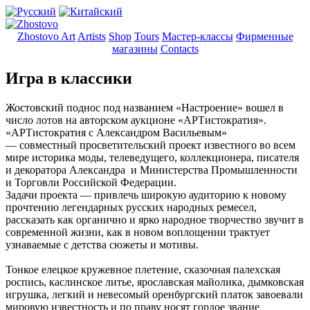
Zhostovo Art
Artists
Shop
Tours
Мастер-классы
Фирменные
магазины
Contacts
Игра в классики
Жостовский поднос под названием «Настроение» вошел в
число лотов на авторском аукционе «АРТистократия».
«АРТистократия с Александром Васильевым»
— совместный просветительский проект известного во всем
мире историка моды, телеведущего, коллекционера, писателя
и декоратора Александра и Министерства
Промышленности
и Торговли Российской Федерации.
Задачи проекта — привлечь широкую аудиторию к новому
прочтению легендарных русских народных ремесел,
рассказать как органично и ярко народное творчество звучит в
современной жизни, как в новом воплощении трактует
узнаваемые с детства сюжеты и мотивы.
Тонкое елецкое кружевное плетение, сказочная палехская
роспись, каслинское литье, ярославская майолика, дымковская
игрушка, легкий и невесомый оренбургский платок завоевали
мировую известность и по праву носят гордое звание