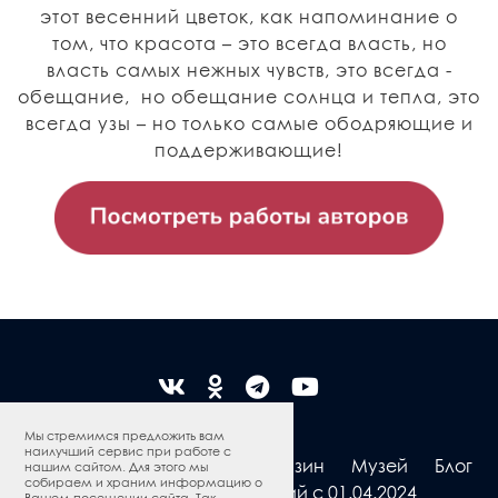
этот весенний цветок, как напоминание о
том, что красота – это всегда власть, но
власть самых нежных чувств, это всегда -
обещание, но обещание солнца и тепла, это
всегда узы – но только самые ободряющие и
поддерживающие!
Мы стремимся предложить вам
наилучший сервис при работе с
Жостовская роспись
Магазин
Музей
Блог
нашим сайтом. Для этого мы
собираем и храним информацию о
Программа привилегий с 01.04.2024
Вашем посещении сайта. Так