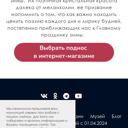
зимы. Их поэтичная кристальная красота
далека от меланхолии, ее призвание
напомнить о том, что как важно находить
ценить поэзию каждого дня и лирику будней,
постепенно приближающих нас к Главному
празднику зимы.
Мы стремимся предложить вам
наилучший сервис при работе с
Жостовская роспись
Магазин
Музей
Блог
нашим сайтом. Для этого мы
собираем и храним информацию о
Программа привилегий с 01.04.2024
Вашем посещении сайта. Так