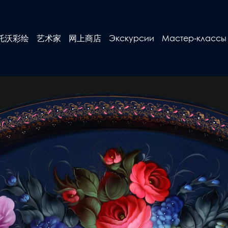
托沃彩绘
艺术家
网上商店
Экскурсии
Мастер-классы