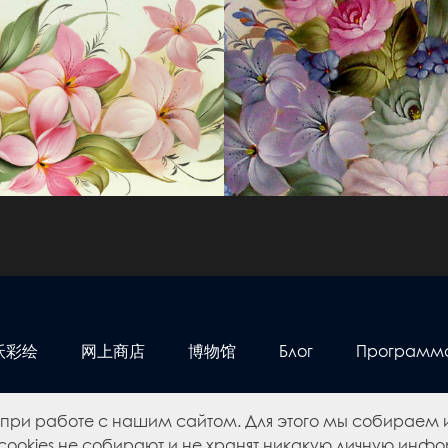
沃彩绘
网上商店
博物馆
Блог
Программа 
 при работе с нашим сайтом. Для этого мы собирае
QS50.ru
Сделано в
ookies не собирают и не хранят никакую личную инфор