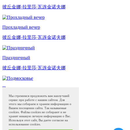
彼丘金娜·拉里莎·瓦连金诺夫娜
Прохладный вечер
彼丘金娜·拉里莎·瓦连金诺夫娜
Праздничный
彼丘金娜·拉里莎·瓦连金诺夫娜
Подмосковье
Мы стремимся предложить вам наилучший
彼丘金娜·拉里莎·瓦连金诺夫娜
сервис при работе с нашим сайтом. Для
этого мы собираем и храним информацию о
Вашем посещении сайта. Так называемые
cookies. Файлы cookies не собирают и не
若斯托沃彩绘
网上商店
博物馆
Блог
хранят никакую личную информацию о Вас.
Программа привилегий с 01.04.2024
Используя этот сайт, Вы даете согласие на
использование cookies.
Сделано в
QS50.ru