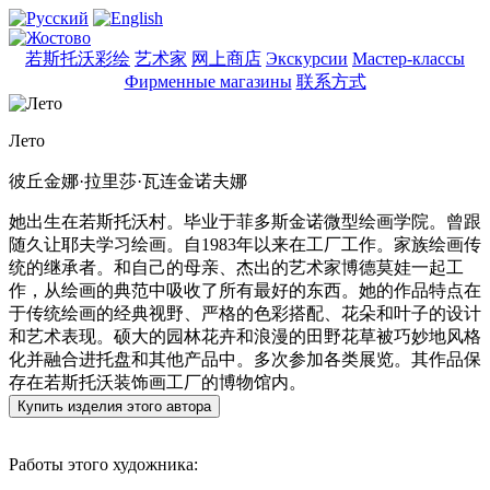
若斯托沃彩绘
艺术家
网上商店
Экскурсии
Мастер-классы
Фирменные магазины
联系方式
Лето
彼丘金娜·拉里莎·瓦连金诺夫娜
她出生在若斯托沃村。毕业于菲多斯金诺微型绘画学院。曾跟
随久让耶夫学习绘画。自1983年以来在工厂工作。家族绘画传
统的继承者。和自己的母亲、杰出的艺术家博德莫娃一起工
作，从绘画的典范中吸收了所有最好的东西。她的作品特点在
于传统绘画的经典视野、严格的色彩搭配、花朵和叶子的设计
和艺术表现。硕大的园林花卉和浪漫的田野花草被巧妙地风格
化并融合进托盘和其他产品中。多次参加各类展览。其作品保
存在若斯托沃装饰画工厂的博物馆内。
Купить изделия этого автора
Работы этого художника: