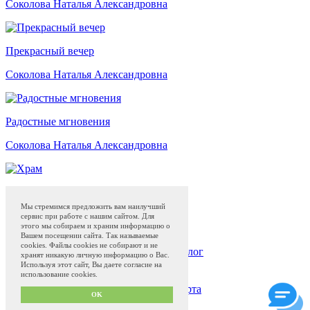
Соколова Наталья Александровна
Прекрасный вечер
Соколова Наталья Александровна
Радостные мгновения
Соколова Наталья Александровна
Храм
Мы стремимся предложить вам наилучший
Соколова Наталья Александровна
сервис при работе с нашим сайтом. Для
этого мы собираем и храним информацию о
Вашем посещении сайта. Так называемые
cookies. Файлы cookies не собирают и не
Жостовская роспись
Магазин
Музей
Блог
хранят никакую личную информацию о Вас.
Программа привилегий с 01.04.2024
Используя этот сайт, Вы даете согласие на
использование cookies.
Сделано в
QS50.ru
Политика конфиденциальности и оферта
OK
Пользовательское соглашение