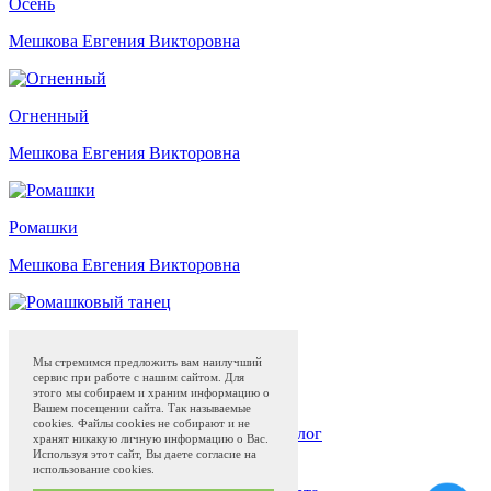
Осень
Мешкова Евгения Викторовна
Огненный
Мешкова Евгения Викторовна
Ромашки
Мешкова Евгения Викторовна
Ромашковый танец
Мы стремимся предложить вам наилучший
Мешкова Евгения Викторовна
сервис при работе с нашим сайтом. Для
этого мы собираем и храним информацию о
Вашем посещении сайта. Так называемые
cookies. Файлы cookies не собирают и не
Жостовская роспись
Магазин
Музей
Блог
хранят никакую личную информацию о Вас.
Программа привилегий с 01.04.2024
Используя этот сайт, Вы даете согласие на
использование cookies.
Сделано в
QS50.ru