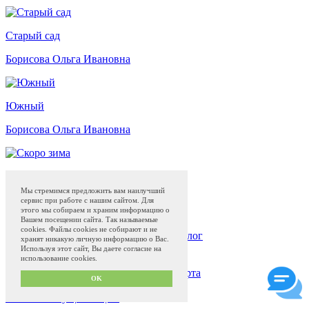
Старый сад
Борисова Ольга Ивановна
Южный
Борисова Ольга Ивановна
Скоро зима
Мы стремимся предложить вам наилучший
Борисова Ольга Ивановна
сервис при работе с нашим сайтом. Для
этого мы собираем и храним информацию о
Вашем посещении сайта. Так называемые
cookies. Файлы cookies не собирают и не
Жостовская роспись
Магазин
Музей
Блог
хранят никакую личную информацию о Вас.
Программа привилегий с 01.04.2024
Используя этот сайт, Вы даете согласие на
использование cookies.
Сделано в
QS50.ru
Политика конфиденциальности и оферта
OK
Пользовательское соглашение
Условия текущих акций