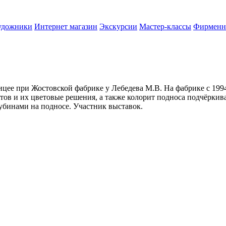
удожники
Интернет магазин
Экскурсии
Мастер-классы
Фирменн
лицее при Жостовской фабрике у Лебедева М.В. На фабрике с 19
ов и их цветовые решения, а также колорит подноса подчёрки
бинами на подносе. Участник выставок.