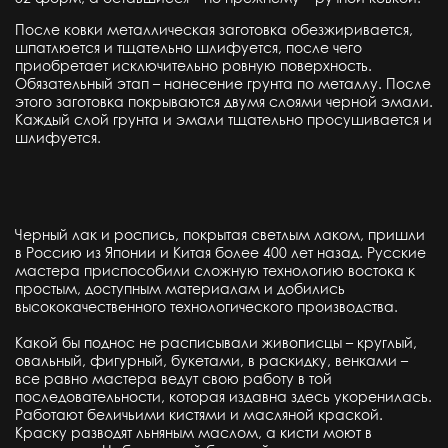
После ковки металлическая заготовка обезжиривается,
шпатлюется и тщательно шлифуется, после чего
приобретает исключительно ровную поверхность.
Обязательный этап – нанесение грунта по металлу. После
этого заготовка покрываются двумя слоями черной эмали.
Каждый слой грунта и эмали тщательно просушивается и
шлифуется.
Черный лак и роспись, покрытая светлым лаком, пришли
в Россию из Японии и Китая более 400 лет назад. Русские
мастера приспособили сложную технологию востока к
простым, доступным материалам и добились
высококачественного технологического производства.
Какой бы поднос не расписывали живописцы – круглый,
овальный, фигурный, букетами, в раскидку, венками –
все равно мастера ведут свою работу в той
последовательности, которая издавна здесь укоренилась.
Работают беличьими кистями и масляной краской.
Краску разводят льняным маслом, а кисти моют в