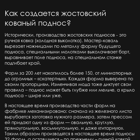
Как создается жостовский
кованый поднос?
Исторически, производство жостовских подносов - это
ручная ковка (холодная выколотка). Мастер-коваль
вырезает ножницами по металлу форму будущего
подноса, специальными молотками выколачивает борт,
выравнивает поле подноса, на специальном станке
подгибает край.
Форм за 200 лет накопилось более 150, от миниатюрных
до огромных – «скатертных». Каждая форма выверена по
своим пропорциям. Изменчивая мода тоже диктует свои
правила – поднос может быть глубже или мельче, а крыло
подноса – шире или уже.
В настоящее время производство части форм на
фабрике механизировано: сначала из железного листа
вырубается заготовка нужного размера, затем прессом
ей придают одну из форм — овальную, круглую,
прямоугольную, восьмиугольную, и даже «гитарную».
Таким образом производятся в настоящее время подносы
32 форм, а оставшиеся – по прежнему – ручной ковкой.