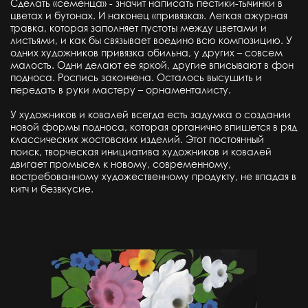
Сделать «семенца» - значит написать пестики-тычинки в
цветах и бутонах. И наконец «привязка». Легкая ажурная
травка, которая заполняет пустоты между цветами и
листьями, и как бы связывает воедино всю композицию. У
одних художников привязка обильна, у других – совсем
малость. Одни делают ее яркой, другие вписывают в фон
подноса. Роспись закончена. Осталось высушить и
передать в руки мастеру – орнаменталисту.
У художников и ковалей всегда есть задумка о создании
новой формы подноса, которая органично впишется в ряд
классических жостовских изделий. Этот постоянный
поиск, творческая инициатива художников и ковалей
двигает промысел к новому, современному,
востребованному художественному продукту, не впадая в
китч и безвкусие.