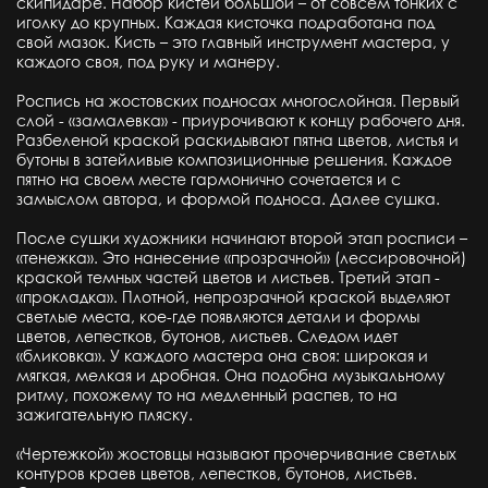
скипидаре. Набор кистей большой – от совсем тонких с
иголку до крупных. Каждая кисточка подработана под
свой мазок. Кисть – это главный инструмент мастера, у
каждого своя, под руку и манеру.
Роспись на жостовских подносах многослойная. Первый
слой - «замалевка» - приурочивают к концу рабочего дня.
Разбеленой краской раскидывают пятна цветов, листья и
бутоны в затейливые композиционные решения. Каждое
пятно на своем месте гармонично сочетается и с
замыслом автора, и формой подноса. Далее сушка.
После сушки художники начинают второй этап росписи –
«тенежка». Это нанесение «прозрачной» (лессировочной)
краской темных частей цветов и листьев. Третий этап -
«прокладка». Плотной, непрозрачной краской выделяют
светлые места, кое-где появляются детали и формы
цветов, лепестков, бутонов, листьев. Следом идет
«бликовка». У каждого мастера она своя: широкая и
мягкая, мелкая и дробная. Она подобна музыкальному
ритму, похожему то на медленный распев, то на
зажигательную пляску.
«Чертежкой» жостовцы называют прочерчивание светлых
контуров краев цветов, лепестков, бутонов, листьев.