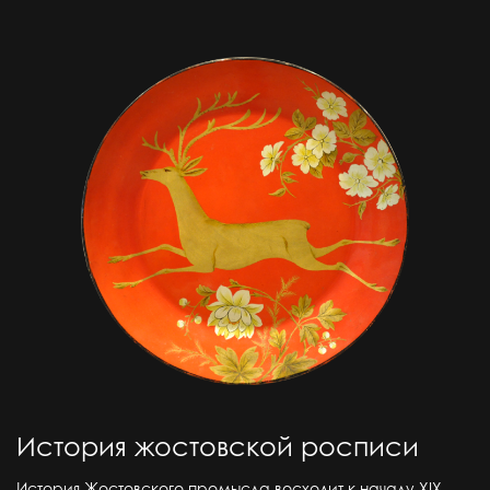
История жостовской росписи
История Жостовского промысла восходит к началу ХIХ