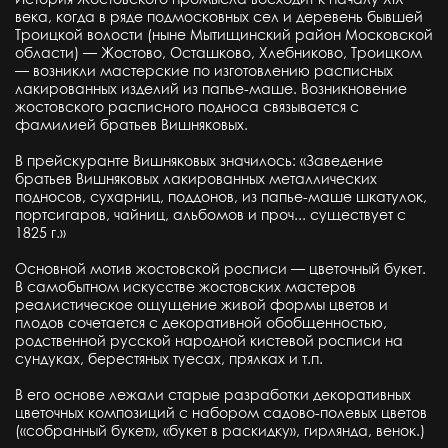
века, когда в ряде подмосковных сел и деревень бывшей
Троицкой волости (ныне Мытищинский район Московской
области) — Жостово, Осташково, Хлебниково, Троицком
— возникли мастерские по изготовлению расписных
лакированных изделий из папье-маше. Возникновение
жостовского расписного подноса связывается с
фамилией братьев Вишняковых.
В прейскуранте Вишняковых значилось: «Заведение
братьев Вишняковых лакированных металлических
подносов, сухарниц, поддонов, из папье-маше шкатулок,
портсигаров, чайниц, альбомов и проч... существует с
1825 г.»
Основной мотив жостовской росписи — цветочный букет.
В самобытном искусстве жостовских мастеров
реалистическое ощущение живой формы цветов и
плодов сочетается с декоративной обобщенностью,
родственной русской народной кистевой росписи на
сундуках, берестяных туесах, прялках и т.п.
В его основе лежали старые разработки декоративных
цветочных композиций с набором садово-полевых цветов
(«собранный букет», «букет в раскидку», гирлянда, венок.)