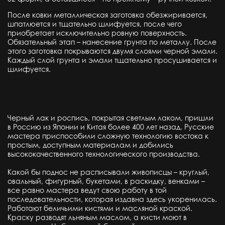
После ковки металлическая заготовка обезжиривается,
шпатлюется и тщательно шлифуется, после чего
приобретает исключительно ровную поверхность.
Обязательный этап – нанесение грунта по металлу. После
этого заготовка покрываются двумя слоями черной эмали.
Каждый слой грунта и эмали тщательно просушивается и
шлифуется.
Черный лак и роспись, покрытая светлым лаком, пришли
в Россию из Японии и Китая более 400 лет назад. Русские
мастера приспособили сложную технологию востока к
простым, доступным материалам и добились
высококачественного технологического производства.
Какой бы поднос не расписывали живописцы – круглый,
овальный, фигурный, букетами, в раскидку, венками –
все равно мастера ведут свою работу в той
последовательности, которая издавна здесь укоренилась.
Работают беличьими кистями и масляной краской.
Краску разводят льняным маслом, а кисти моют в