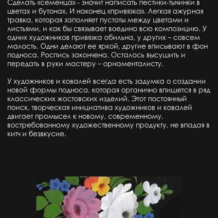
Сделать «семенца» - значит написать пестики-тычинки в
цветах и бутонах. И наконец «привязка». Легкая ажурная
травка, которая заполняет пустоты между цветами и
листьями, и как бы связывает воедино всю композицию. У
одних художников привязка обильна, у других – совсем
малость. Одни делают ее яркой, другие вписывают в фон
подноса. Роспись закончена. Осталось высушить и
передать в руки мастеру – орнаменталисту.
У художников и ковалей всегда есть задумка о создании
новой формы подноса, которая органично впишется в ряд
классических жостовских изделий. Этот постоянный
поиск, творческая инициатива художников и ковалей
двигает промысел к новому, современному,
востребованному художественному продукту, не впадая в
китч и безвкусие.