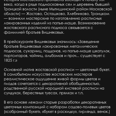
века, когда в ряде подмосковных сел и деревень бывшей
Троицкой волости (ныне Мытищинский район Московской
области) — Жостово, Осташково, Хлебниково, Троицком
— возникли мастерские по изготовлению расписных
лакированных изделий из папье-маше. Возникновение
жостовского расписного подноса связывается с
фамилией братьев Вишняковых.
В прейскуранте Вишняковых значилось: «Заведение
братьев Вишняковых лакированных металлических
подносов, сухарниц, поддонов, из папье-маше шкатулок,
портсигаров, чайниц, альбомов и проч... существует с
1825 г.»
Основной мотив жостовской росписи — цветочный букет.
В самобытном искусстве жостовских мастеров
реалистическое ощущение живой формы цветов и
плодов сочетается с декоративной обобщенностью,
родственной русской народной кистевой росписи на
сундуках, берестяных туесах, прялках и т.п.
В его основе лежали старые разработки декоративных
цветочных композиций с набором садово-полевых цветов
(«собранный букет», «букет в раскидку», гирлянда, венок.)