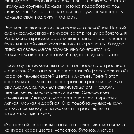
скипидаре. Набор кистей большой – от совсем тонких с
иголку до крупных. Каждая кисточка подработана под
свой мазок. Кисть – это главный инструмент мастера, у
каждого своя, под руку и манеру.
Роспись на жостовских подносах многослойная. Первый
слой - «замалевка» - приурочивают к концу рабочего дня.
Разбеленой краской раскидывают пятна цветов, листья и
бутоны в затейливые композиционные решения. Каждое
пятно на своем месте гармонично сочетается и с
замыслом автора, и формой подноса. Далее сушка.
После сушки художники начинают второй этап росписи –
«тенежка». Это нанесение «прозрачной» (лессировочной)
краской темных частей цветов и листьев. Третий этап -
«прокладка». Плотной, непрозрачной краской выделяют
светлые места, кое-где появляются детали и формы
цветов, лепестков, бутонов, листьев. Следом идет
«бликовка». У каждого мастера она своя: широкая и
мягкая, мелкая и дробная. Она подобна музыкальному
ритму, похожему то на медленный распев, то на
зажигательную пляску.
«Чертежкой» жостовцы называют прочерчивание светлых
контуров краев цветов, лепестков, бутонов, листьев.