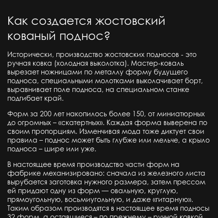
Как создается жостовский
кованый поднос?
Исторически, производство жостовских подносов - это
ручная ковка (холодная выколотка). Мастер-коваль
вырезает ножницами по металлу форму будущего
подноса, специальными молотками выколачивает борт,
выравнивает поле подноса, на специальном станке
подгибает край.
Форм за 200 лет накопилось более 150, от миниатюрных
до огромных – «скатертных». Каждая форма выверена по
своим пропорциям. Изменчивая мода тоже диктует свои
правила – поднос может быть глубже или мельче, а крыло
подноса – шире или уже.
В настоящее время производство части форм на
фабрике механизировано: сначала из железного листа
вырубается заготовка нужного размера, затем прессом
ей придают одну из форм — овальную, круглую,
прямоугольную, восьмиугольную, и даже «гитарную».
Таким образом производятся в настоящее время подносы
32 форм, а оставшиеся – по прежнему – ручной ковкой.