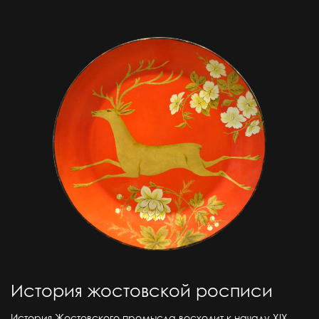
История жостовской росписи
История Жостовского промысла восходит к началу ХIХ