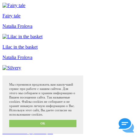
Fairy tale
Natalia Frolova
Lilac in the basket
Natalia Frolova
Silvery
Мы стремимся предложить вам наилучший
Natalia Frolova
сервис при работе с нашим сайтом. Для
этого мы собираем и храним информацию о
Вашем посещении сайта. Так называемые
cookies. Файлы cookies не собирают и не
Zhostovo Art
Shop
Museum
Блог
хранят никакую личную информацию о Вас.
Программа привилегий с 01.04.2024
Используя этот сайт, Вы даете согласие на
использование cookies.
Сделано в
QS50.ru
Privacy policy and offer
OK
Term of use
Условия текущих акций