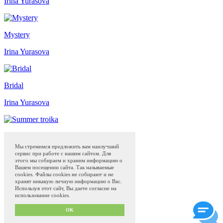
Irina Yurasova
Mystery
Irina Yurasova
Bridal
Irina Yurasova
Summer troika
Мы стремимся предложить вам наилучший
Irina Yurasova
сервис при работе с нашим сайтом. Для
этого мы собираем и храним информацию о
Вашем посещении сайта. Так называемые
cookies. Файлы cookies не собирают и не
Zhostovo Art
Shop
Museum
Блог
хранят никакую личную информацию о Вас.
Программа привилегий с 01.04.2024
Используя этот сайт, Вы даете согласие на
использование cookies.
Сделано в
QS50.ru
Privacy policy and offer
OK
Term of use