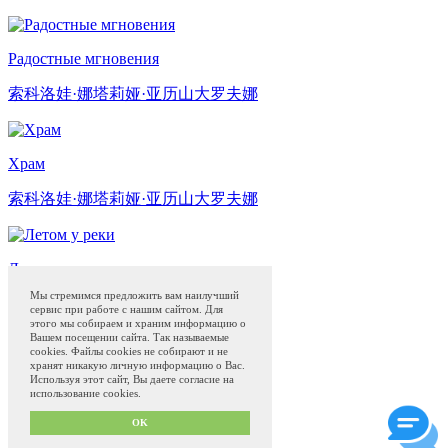
Радостные мгновения
索科洛娃·娜塔莉娅·亚历山大罗夫娜
Храм
索科洛娃·娜塔莉娅·亚历山大罗夫娜
Летом у реки
Мы стремимся предложить вам наилучший
索科洛娃·娜塔莉娅·亚历山大罗夫娜
сервис при работе с нашим сайтом. Для
этого мы собираем и храним информацию о
Вашем посещении сайта. Так называемые
cookies. Файлы cookies не собирают и не
若斯托沃彩绘
网上商店
博物馆
Блог
хранят никакую личную информацию о Вас.
Программа привилегий с 01.04.2024
Используя этот сайт, Вы даете согласие на
использование cookies.
Сделано в
QS50.ru
Privacy policy and offer
OK
Term of use