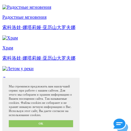
Радостные мгновения
索科洛娃·娜塔莉娅·亚历山大罗夫娜
Храм
索科洛娃·娜塔莉娅·亚历山大罗夫娜
Летом у реки
Мы стремимся предложить вам наилучший
索科洛娃·娜塔莉娅·亚历山大罗夫娜
сервис при работе с нашим сайтом. Для
этого мы собираем и храним информацию о
Вашем посещении сайта. Так называемые
cookies. Файлы cookies не собирают и не
若斯托沃彩绘
网上商店
博物馆
Блог
хранят никакую личную информацию о Вас.
Программа привилегий с 01.04.2024
Используя этот сайт, Вы даете согласие на
использование cookies.
Сделано в
QS50.ru
Privacy policy and offer
OK
Term of use