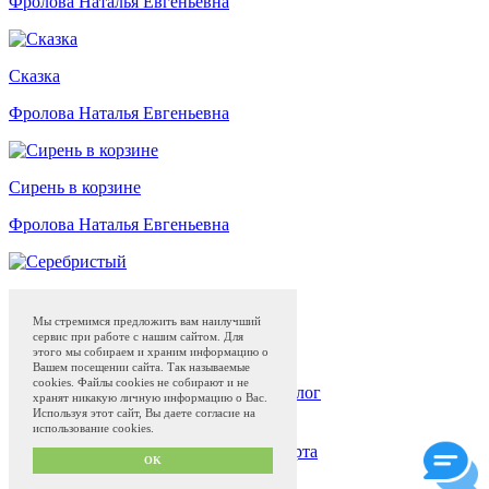
Фролова Наталья Евгеньевна
Сказка
Фролова Наталья Евгеньевна
Сирень в корзине
Фролова Наталья Евгеньевна
Серебристый
Мы стремимся предложить вам наилучший
Фролова Наталья Евгеньевна
сервис при работе с нашим сайтом. Для
этого мы собираем и храним информацию о
Вашем посещении сайта. Так называемые
cookies. Файлы cookies не собирают и не
Жостовская роспись
Магазин
Музей
Блог
хранят никакую личную информацию о Вас.
Программа привилегий с 01.04.2024
Используя этот сайт, Вы даете согласие на
использование cookies.
Сделано в
QS50.ru
Политика конфиденциальности и оферта
OK
Пользовательское соглашение