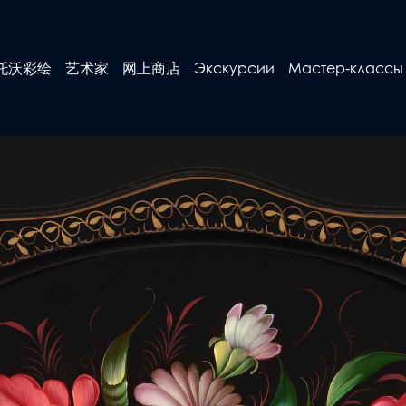
托沃彩绘
艺术家
网上商店
Экскурсии
Мастер-классы