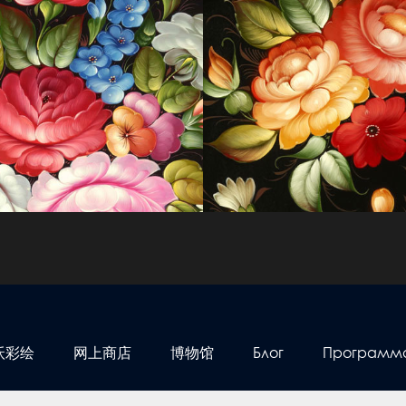
沃彩绘
网上商店
博物馆
Блог
Программа 