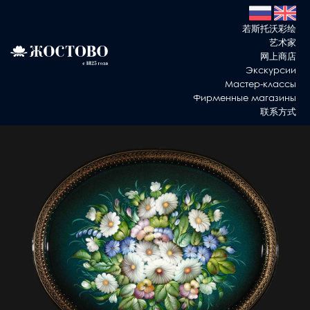
若斯托沃彩绘
艺术家
网上商店
Экскурсии
Мастер-классы
Фирменные магазины
联系方式